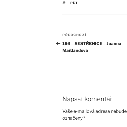
ŠTÍTKY
PĚT
Navigace
Předchozí
PŘEDCHOZÍ
pro
příspěvek
193 – SESTŘENICE – Joanna
Maitlandová
příspěvek
Napsat komentář
Vaše e-mailová adresa nebude 
označeny
*