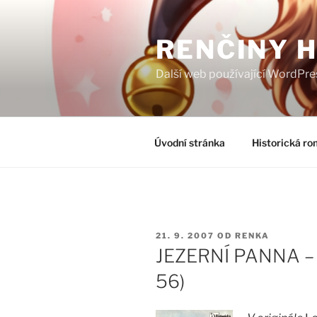
Přejít
k
RENČINY 
obsahu
webu
Další web používající WordPre
Úvodní stránka
Historická ro
PUBLIKOVÁNO
21. 9. 2007
OD
RENKA
JEZERNÍ PANNA – 
56)