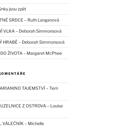
ýnky jsou zpět
TNÉ SRDCE – Ruth Langanová
Í VLKA – Deborah Simmonsová
Ý HRABĚ – Deborah Simmonsová
 DO ŽIVOTA – Margaret McPhee
 KOMENTÁŘE
ARIANINO TAJEMSTVÍ – Terri
OUZELNICE Z OSTROVA – Louise
L VÁLEČNÍK – Michelle