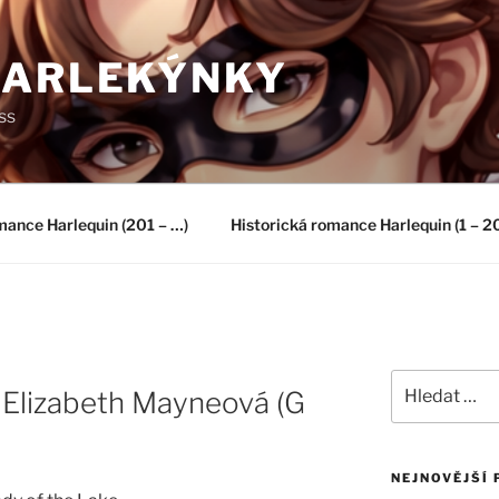
HARLEKÝNKY
ss
mance Harlequin (201 – …)
Historická romance Harlequin (1 – 2
Hledat:
Elizabeth Mayneová (G
NEJNOVĚJŠÍ 