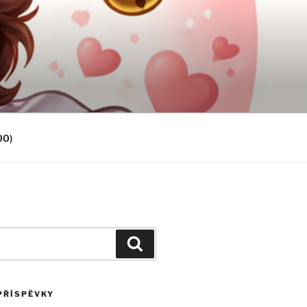
00)
Hledání
PŘÍSPĚVKY