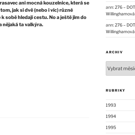
asavec ani mocná kouzelnice, která se
ann
:
276 – DOT
om, jak si dvě (nebo i víc) různé
Willinghamová
é k sobě hledají cestu. No a ještě jim do
a nějaká ta valkýra.
ann
:
276 – DOT
Willinghamová
ARCHIV
Archiv
RUBRIKY
1993
1994
1995