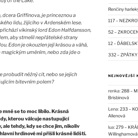
dy of the Lake.
Renčiny harlek
, dcera Griffinova, je princeznou a
117 – NEZKRO
kého lidu, žijícího v Ardenském lese.
řichází vikinský lord Edon Halfdansson,
52 – ZKROCEN
em, aby stmelil nepřátelské strany
12 – ĎÁBELSK
ou. Edon je okouzlen její krásou a váhá,
jím magickým uměním, nebo zda jde o
332 – ZPÁTKY
probudit něžný cit, nebo se jejich
NEJNOVĚJŠÍ
čujícím bitevním polem?
renka
:
288 – M
Brisbinová
Lena
:
233 – K
 mně se to moc líbilo. Krásná
Allenová
dy, kterou válcuje nastupující
, ale tehdy, kdy se chce jim, nikoliv
lua
:
279 – KRÁ
 hlavní hrdinové mi přišli krásně lidští.
Willinghamová