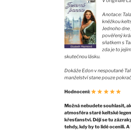
V originále
La
Anotace:
Tala
kněžkou kelts
Jednoho dne p
pověřený král
sňatkem s Tal
zda je to je
skutečnou lásku.
Dokáže Edon v nespoutané Tale 
manželství stane pouze pokra
Hodnocení:
Možná nebudete souhlasit, ale
atmosféra staré keltské legen
křesťanství. Dějí se tu zázraky
tehdy, kdy by to lidé ocenili. A