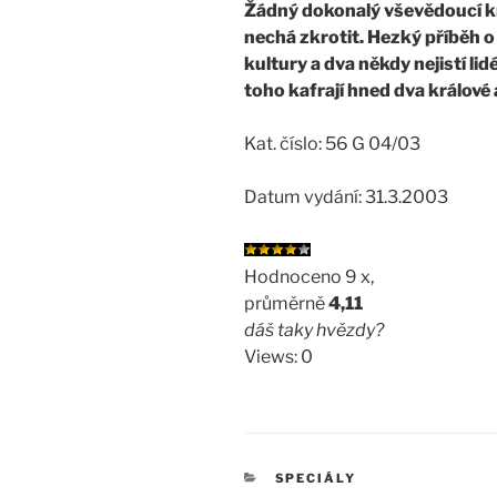
Žádný dokonalý vševědoucí kr
nechá zkrotit. Hezký příběh o t
kultury a dva někdy nejistí lid
toho kafrají hned dva králové 
Kat. číslo: 56 G 04/03
Datum vydání: 31.3.2003
Hodnoceno 9 x,
průměrně
4,11
dáš taky hvězdy?
Views: 0
RUBRIKY
SPECIÁLY