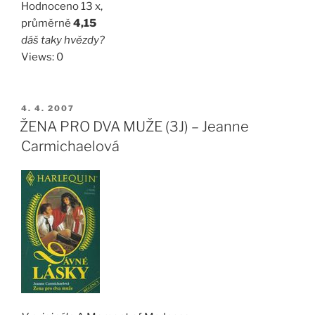
Hodnoceno 13 x,
průměrně
4,15
dáš taky hvězdy?
Views: 0
PUBLIKOVÁNO
4. 4. 2007
ŽENA PRO DVA MUŽE (3J) – Jeanne
Carmichaelová