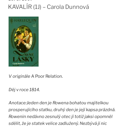
KAVALÍR (1J) – Carola Dunnová
V originále
A Poor Relation.
Děj v roce 1814.
Anotace:
Jeden den je Rowena bohatou majitelkou
prosperujícího statku, druhý den je její kapsa prázdná.
Rowenin nedávno zesnulý otec jí totiž jaksi opomněl
sdělit, že je statek velice zadlužený. Nezbývá jí nic