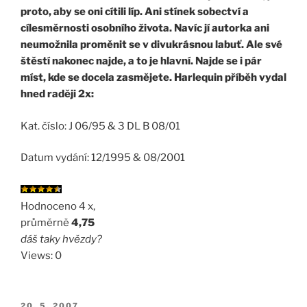
proto, aby se oni cítili líp. Ani stínek sobectví a
cílesměrnosti osobního života. Navíc jí autorka ani
neumožnila proměnit se v divukrásnou labuť. Ale své
štěstí nakonec najde, a to je hlavní. Najde se i pár
míst, kde se docela zasmějete. Harlequin příběh vydal
hned raději 2x:
Kat. číslo: J 06/95 & 3 DL B 08/01
Datum vydání: 12/1995 & 08/2001
Hodnoceno 4 x,
průměrně
4,75
dáš taky hvězdy?
Views: 0
PUBLIKOVÁNO
20. 5. 2007