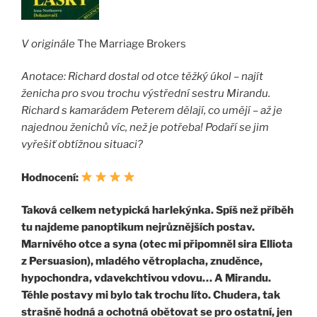
V originále
The Marriage Brokers
Anotace:
Richard dostal od otce těžký úkol – najít
ženicha pro svou trochu výstřední sestru Mirandu.
Richard s kamarádem Peterem dělají, co umějí – až je
najednou ženichů víc, než je potřeba! Podaří se jim
vyřešiť obtížnou situaci?
Hodnocení:
Taková celkem netypická harlekýnka. Spíš než příběh
tu najdeme panoptikum nejrůznějších postav.
Marnivého otce a syna (otec mi připomněl sira Elliota
z Persuasion), mladého větroplacha, znuděnce,
hypochondra, vdavekchtivou vdovu… A Mirandu.
Téhle postavy mi bylo tak trochu líto. Chudera, tak
strašně hodná a ochotná obětovat se pro ostatní, jen