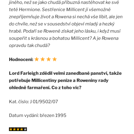
jiného, než se jako chudá příbuzná nastěhovat ke své
tetě Hermione. Sestřenice Millicent jí všemožně
znepříjemňuje život a Rowena si nechá vše líbit, ale jen
do chvíle, než se v sousedství objeví mladý a hezký
hrabě. Podaří se Roweně získat jeho lásku, i když musí
soupeřit s krásnou a bohatou Millicent? A je Rowena
opravdu tak chudá?
Hodnocení:
Lord Farleigh zdědil velmi zanedbané panství, takže
potřebuje Millicentiny peníze a Roweniny rady
ohledně farmaření. Co z toho víc?
Kat. číslo: J 01/9502/07
Datum vydání: březen 1995