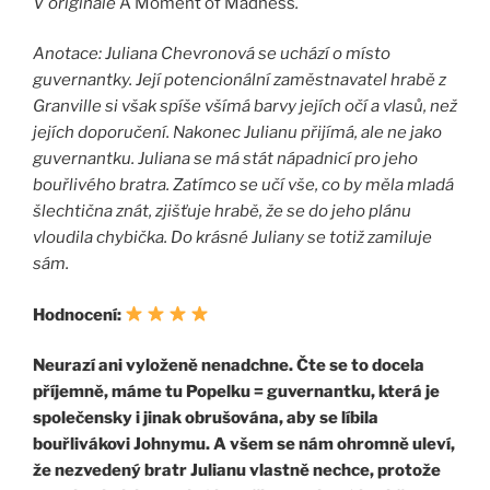
V originále
A Moment of Madness
.
Anotace:
Juliana Chevronová se uchází o místo
guvernantky. Její potencionální zaměstnavatel hrabě z
Granville si však spíše všímá barvy jejích očí a vlasů, než
jejích doporučení. Nakonec Julianu přijímá, ale ne jako
guvernantku. Juliana se má stát nápadnicí pro jeho
bouřlivého bratra. Zatímco se učí vše, co by měla mladá
šlechtična znát, zjišťuje hrabě, že se do jeho plánu
vloudila chybička. Do krásné Juliany se totiž zamiluje
sám.
Hodnocení:
Neurazí ani vyloženě nenadchne. Čte se to docela
příjemně, máme tu Popelku = guvernantku, která je
společensky i jinak obrušována, aby se líbila
bouřlivákovi Johnymu. A všem se nám ohromně uleví,
že nezvedený bratr Julianu vlastně nechce, protože