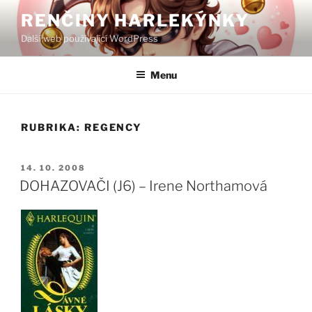
Přejít
RENČINY HARLEKÝNKY
k
Další web používající WordPress
obsahu
webu
Menu
RUBRIKA:
REGENCY
PUBLIKOVÁNO
14. 10. 2008
DOHAZOVAČI (J6) – Irene Northamová