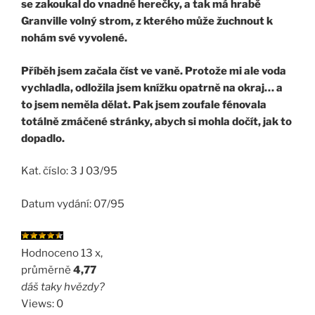
se zakoukal do vnadné herečky, a tak má hrabě
Granville volný strom, z kterého může žuchnout k
nohám své vyvolené.
Příběh jsem začala číst ve vaně. Protože mi ale voda
vychladla, odložila jsem knížku opatrně na okraj… a
to jsem neměla dělat. Pak jsem zoufale fénovala
totálně zmáčené stránky, abych si mohla dočít, jak to
dopadlo.
Kat. číslo: 3 J 03/95
Datum vydání: 07/95
Hodnoceno 13 x,
průměrně
4,77
dáš taky hvězdy?
Views: 0