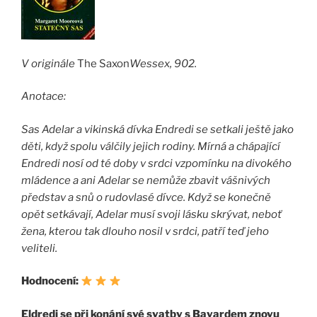
V originále
The Saxon
Wessex, 902.
Anotace:
Sas Adelar a vikinská dívka Endredi se setkali ještě jako
děti, když spolu válčily jejich rodiny. Mírná a chápající
Endredi nosí od té doby v srdci vzpomínku na divokého
mládence a ani Adelar se nemůže zbavit vášnivých
představ a snů o rudovlasé dívce. Když se konečně
opět setkávají, Adelar musí svoji lásku skrývat, neboť
žena, kterou tak dlouho nosil v srdci, patří teď jeho
veliteli.
Hodnocení:
Eldredi se při konání své svatby s Bayardem znovu