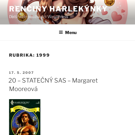
Přejít
RENČINY HARLEKÝNKY
k
Další web používající WordPress
obsahu
webu
Menu
RUBRIKA:
1999
PUBLIKOVÁNO
17. 5. 2007
20 – STATEČNÝ SAS – Margaret
Mooreová