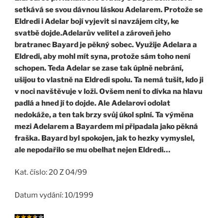
setkává se svou dávnou láskou Adelarem. Protože se
Eldredi i Adelar bojí vyjevit si navzájem city, ke
svatbě dojde.
Adelarův velitel a zároveň jeho
bratranec Bayard je pěkný sobec. Využije Adelara a
Eldredi, aby mohl mít syna, protože sám toho není
schopen. Teda Adelar se zase tak úplně nebrání,
ušijou to vlastně na Eldredi spolu. Ta nemá tušit, kdo ji
v noci navštěvuje v loži. Ovšem není to dívka na hlavu
padlá a hned jí to dojde. Ale Adelarovi odolat
nedokáže, a ten tak brzy svůj úkol splní. Ta výměna
mezi Adelarem a Bayardem mi připadala jako pěkná
fraška. Bayard byl spokojen, jak to hezky vymyslel,
ale nepodařilo se mu obelhat nejen Eldredi…
Kat. číslo: 20 Z 04/99
Datum vydání: 10/1999