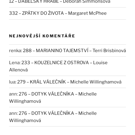
12 – ĎÁBELSKÝ HRABĚ – Deborah Simmonsová
332 – ZPÁTKY DO ŽIVOTA – Margaret McPhee
NEJNOVĚJŠÍ KOMENTÁŘE
renka
:
288 – MARIANINO TAJEMSTVÍ – Terri Brisbinová
Lena
:
233 – KOUZELNICE Z OSTROVA – Louise
Allenová
lua
:
279 – KRÁL VÁLEČNÍK – Michelle Willinghamová
ann
:
276 – DOTYK VÁLEČNÍKA – Michelle
Willinghamová
ann
:
276 – DOTYK VÁLEČNÍKA – Michelle
Willinghamová